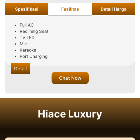
Spesifikasi
Fasilitas
Detail Harga
Full AC
Reclining Seat
TV LED
Mic
Karaoke
Port Charging
Detail
Chat Now
Hiace Luxury