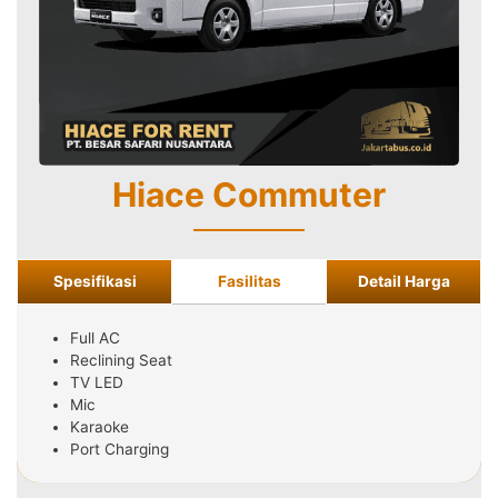
Hiace Commuter
Spesifikasi
Fasilitas
Detail Harga
Full AC
Reclining Seat
TV LED
Mic
Karaoke
Port Charging