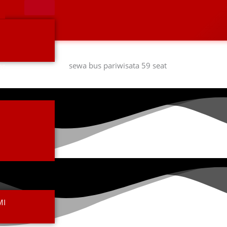
ari harga sewa perharinya yang murah hingga kenyamananya isti
26
MI