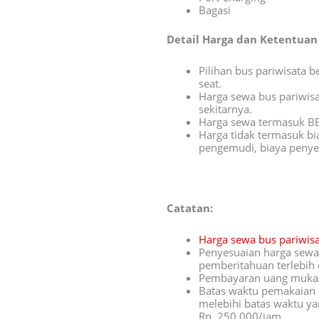
Bagasi
Detail Harga dan Ketentuan 
Pilihan bus pariwisata 
seat.
Harga sewa bus pariwisa
sekitarnya.
Harga sewa termasuk B
Harga tidak termasuk bi
pengemudi, biaya penyeb
Catatan:
Harga sewa bus pariwis
Penyesuaian harga sewa 
pemberitahuan terlebih 
Pembayaran uang muka/D
Batas waktu pemakaian 
melebihi batas waktu ya
Rp. 250.000/jam