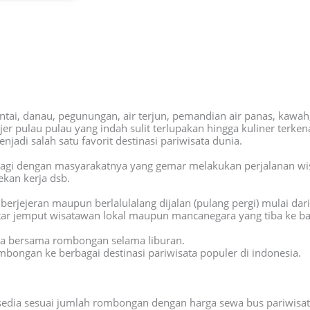
ntai, danau, pegunungan, air terjun, pemandian air panas, kawah
jer pulau pulau yang indah sulit terlupakan hingga kuliner terke
i salah satu favorit destinasi pariwisata dunia.
h lagi dengan masyarakatnya yang gemar melakukan perjalanan w
ekan kerja dsb.
berjejeran maupun berlalulalang dijalan (pulang pergi) mulai dar
antar jemput wisatawan lokal maupun mancanegara yang tiba ke ba
da bersama rombongan selama liburan.
bongan ke berbagai destinasi pariwisata populer di indonesia.
sedia sesuai jumlah rombongan dengan harga sewa bus pariwisat