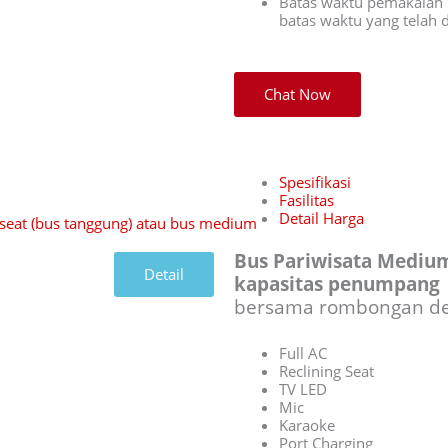
Batas waktu pemakaian 
batas waktu yang telah
Chat Now
Spesifikasi
Fasilitas
Detail Harga
Bus Pariwisata Medium
Detail
kapasitas penumpang 2
bersama rombongan de
Full AC
Reclining Seat
TV LED
Mic
Karaoke
Port Charging