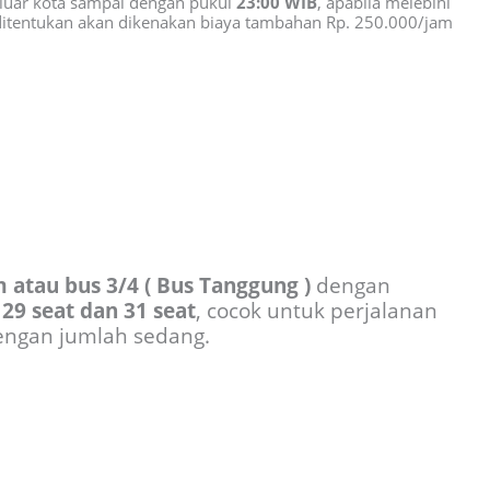
luar kota sampai dengan pukul
23:00 WIB
, apabila melebihi
 ditentukan akan dikenakan biaya tambahan Rp. 250.000/jam
 atau bus 3/4 ( Bus Tanggung )
dengan
9 seat dan 31 seat
, cocok untuk perjalanan
ngan jumlah sedang.