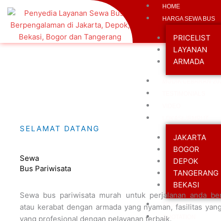
Skip
Jakarta Bus – Pusat Sewa Bus Pariwisata Jakarta
HOME
to
HARGA SEWA BUS
content
PRICELIST
LAYANAN
ARMADA
MUDIK LEBARAN 20
TESTIMONIALS
VIDEO
LOKASI JEMPUT
SELAMAT DATANG
JAKARTA
BOGOR
Sewa
DEPOK
Bus Pariwisata
TANGERANG
BEKASI
Sewa bus pariwisata murah untuk perjalanan anda be
TRUSTED
atau kerabat dengan armada yang nyaman, fasilitas yan
QUOTATION
yang profesional dengan pelayanan terbaik.