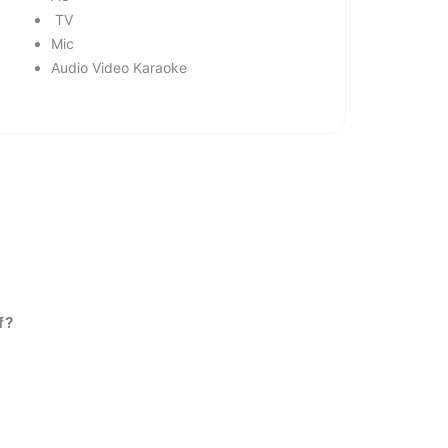
TV
Mic
Audio Video Karaoke
f?