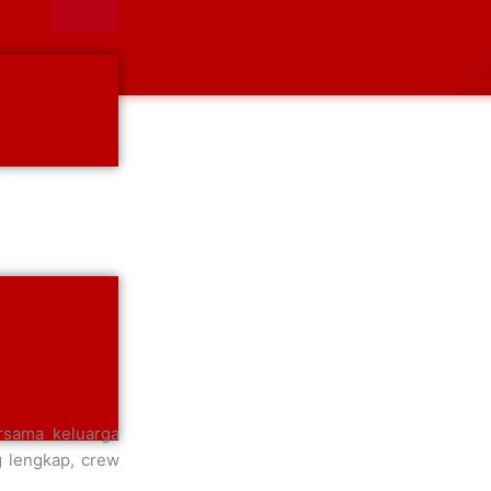
26
rsama keluarga
g lengkap, crew